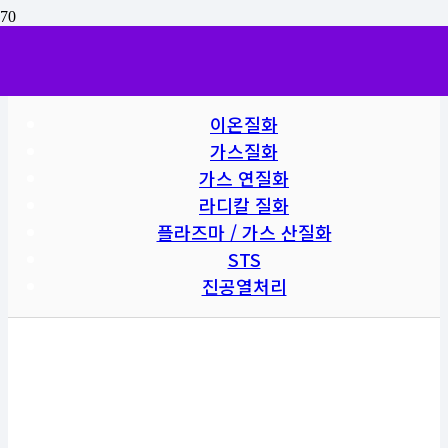
열처리사업부
이온질화
가스질화
가스 연질화
라디칼 질화
플라즈마 / 가스 산질화
STS
진공열처리