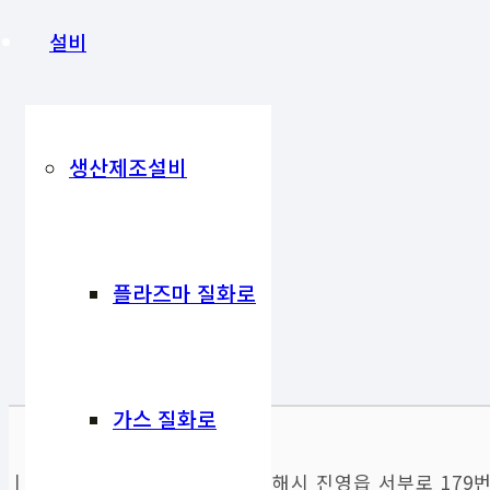
설비
생산제조설비
플라즈마 질화로
가스 질화로
ㅣ제 1공장 : ( 50870 ) 경남 김해시 진영읍 서부로 179번길